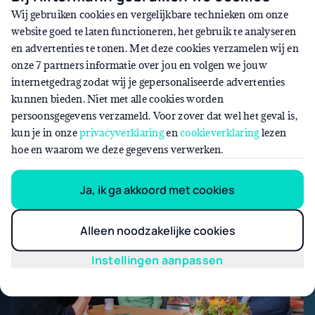
Wij gebruiken cookies en vergelijkbare technieken om onze
website goed te laten functioneren, het gebruik te analyseren
en advertenties te tonen. Met deze cookies verzamelen wij en
Klanten over onze
onze 7 partners informatie over jou en volgen we jouw
mobiliteitsoplossingen
internetgedrag zodat wij je gepersonaliseerde advertenties
kunnen bieden. Niet met alle cookies worden
persoonsgegevens verzameld. Voor zover dat wel het geval is,
Elke situatie is anders en vraagt om een eigen, ideale aanpak.
kun je in onze
privacyverklaring
en
cookieverklaring
lezen
Ontdek in de cases van andere ondernemers en zakelijke
hoe en waarom we deze gegevens verwerken.
klanten hoe operational lease heeft geholpen met hun
mobiliteitswensen.
Ja, ik ga akkoord met cookies
Alleen noodzakelijke cookies
Instellingen aanpassen