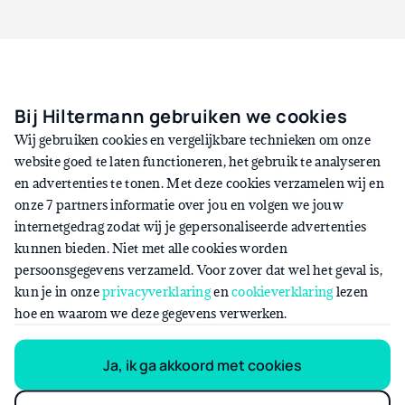
Subsidies & regelingen
Bij Hiltermann gebruiken we cookies
Wij gebruiken cookies en vergelijkbare technieken om onze
Veel gemeenten en andere overheidsinstellingen stimuleren
website goed te laten functioneren, het gebruik te analyseren
elektrisch rijden via subsidies en regelingen. Deze subsidies
en advertenties te tonen. Met deze cookies verzamelen wij en
gelden niet alleen voor elektrische voertuigen, maar ook voor
onze 7 partners informatie over jou en volgen we jouw
laadpunten. In 2023 komen ondernemers en non-
internetgedrag zodat wij je gepersonaliseerde advertenties
profitinstellingen bij een nieuwe elektrische bedrijfsauto in
kunnen bieden. Niet met alle cookies worden
aanmerking voor een subsidie tot maximaal €5.000,-. Het
persoonsgegevens verzameld. Voor zover dat wel het geval is,
totale beschikbare budget voor dit jaar is €33 miljoen.
kun je in onze
privacyverklaring
en
cookieverklaring
lezen
hoe en waarom we deze gegevens verwerken.
Ja, ik ga akkoord met cookies
Klanten over elektrificeren