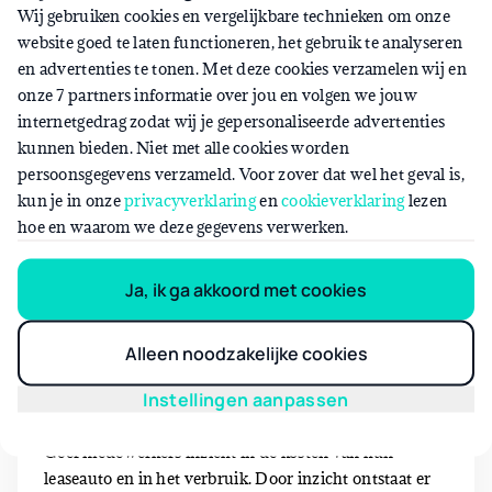
Wij gebruiken cookies en vergelijkbare technieken om onze
tanken. Misschien is er wel een voordelige pomp in de
website goed te laten functioneren, het gebruik te analyseren
buurt van kantoor of in de woonplaats van de
en advertenties te tonen. Met deze cookies verzamelen wij en
medewerker?
onze 7 partners informatie over jou en volgen we jouw
internetgedrag zodat wij je gepersonaliseerde advertenties
kunnen bieden. Niet met alle cookies worden
persoonsgegevens verzameld. Voor zover dat wel het geval is,
kun je in onze
privacyverklaring
en
cookieverklaring
lezen
hoe en waarom we deze gegevens verwerken.
Ja, ik ga akkoord met cookies
Alleen noodzakelijke cookies
Instellingen aanpassen
Inzicht
Geef medewerkers inzicht in de kosten van hun
leaseauto en in het verbruik. Door inzicht ontstaat er