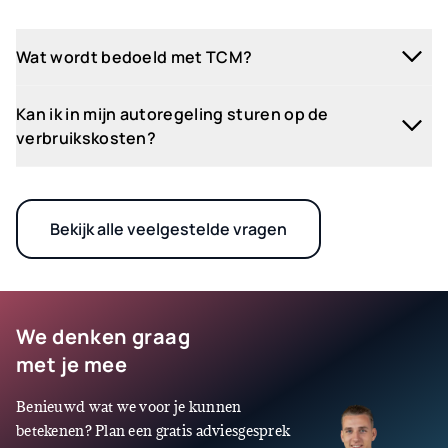
Wat wordt bedoeld met TCM?
TCM staat voor Total Cost of Mobility. Dit begrip omvat
Kan ik in mijn autoregeling sturen op de
meer dan alleen de kosten voor leaseauto's, dit zijn de
verbruikskosten?
totale mobiliteitskosten. Denk hierbij aan
reiskostenvergoedingen, OV-kaarten en leasefietsen.
Jazeker, denk bijvoorbeeld aan het stimuleren van tanken
bij lokale tankstations. Maar ook door bijvoorbeeld (plug-
in) hybride in te zetten. Er zijn tal van oplossingen,
Bekijk alle veelgestelde vragen
waarover we je graag adviseren.
We denken graag
met je mee
Benieuwd wat we voor je kunnen
betekenen? Plan een gratis adviesgesprek