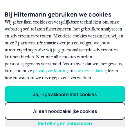
Elke situatie is anders en vraagt om een eigen, ideale aanpak.
Bij Hiltermann gebruiken we cookies
Ontdek in de cases van andere ondernemers en klanten hoe
Wij gebruiken cookies en vergelijkbare technieken om onze
ons team ze heeft geholpen met het elektrificeren van hun
website goed te laten functioneren, het gebruik te analyseren
wagenpark.
en advertenties te tonen. Met deze cookies verzamelen wij en
onze 7 partners informatie over jou en volgen we jouw
internetgedrag zodat wij je gepersonaliseerde advertenties
kunnen bieden. Niet met alle cookies worden
persoonsgegevens verzameld. Voor zover dat wel het geval is,
kun je in onze
privacyverklaring
en
cookieverklaring
lezen
hoe en waarom we deze gegevens verwerken.
Ja, ik ga akkoord met cookies
Alleen noodzakelijke cookies
Instellingen aanpassen
Daaf Vunderink | Equipment 4 U