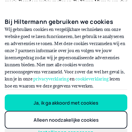
auto’s. Daardoor trek je sneller op. De Nissan Micra is een slag
groter. Met een lengte van bijna 4 meter zit je net iets ruimer.
Collega’s stappen zo graag in om samen met je naar een klant
Bij Hiltermann gebruiken we cookies
te rijden.
Wij gebruiken cookies en vergelijkbare technieken om onze
website goed te laten functioneren, het gebruik te analyseren
De Nissan Micra rijdt alsnog zuinig. Ga uit van een verbruik
en advertenties te tonen. Met deze cookies verzamelen wij en
van 1 op 16. De wegenbelasting is door de extra lengte en
onze 7 partners informatie over jou en volgen we jouw
gewicht iets hoger. Maar met een bedrag van zo’n € 130 per
internetgedrag zodat wij je gepersonaliseerde advertenties
kwartaal ben je alsnog niet veel kwijt. De auto heeft een groot
kunnen bieden. Niet met alle cookies worden
touchscreen, waardoor je via de navigatie makkelijk op de
persoonsgegevens verzameld. Voor zover dat wel het geval is,
plaats van bestemming komt.
kun je in onze
privacyverklaring
en
cookieverklaring
lezen
hoe en waarom we deze gegevens verwerken.
Vind jouw Nissan Micra hier
.
Ja, ik ga akkoord met cookies
Volkswagen T-Cross
Alleen noodzakelijke cookies
Vanaf € 566